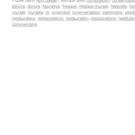
décors
,
dorure
,
figurative
,
fresque
,
fresque murale
,
historiée
,
his
murale
,
murales
,
or
,
ornement
,
ornementation
,
patrimoine
,
peint
restaurateur
,
restaurateurs
,
restauration
,
restaurations
,
restituti
commentaire