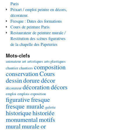
Paris
Prixart / emploi peintre en décors,
décorateur.
Fresque : Dates des formations
Cours de peinture Paris
Restaurateur de peinture murale /
Restitution des scènes figuratives
de la chapelle des Papeteries
Mots-clefs
animateur
art
artistiques
arts plastiques
composition
chantier
chantiers
conservation
Cours
dessin
dorure
décor
décoration
décors
décorateur
emploi
emplois
exposition
figurative
fresque
fresque murale
galerie
historique
historiée
monumental
motifs
mural
murale
or