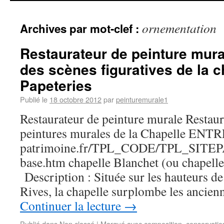
ornementation
Archives par mot-clef :
Restaurateur de peinture mural
des scènes figuratives de la c
Papeteries
Publié le
18 octobre 2012
par
peinturemurale1
Restaurateur de peinture murale Restaura
peintures murales de la Chapelle ENTR
patrimoine.fr/TPL_CODE/TPL_SIT
base.htm chapelle Blanchet (ou chapelle
Description : Située sur les hauteurs de 
Rives, la chapelle surplombe les ancien
Continuer la lecture
→
Publié dans
Non classé
|
Marqué avec
composition
,
conservatio