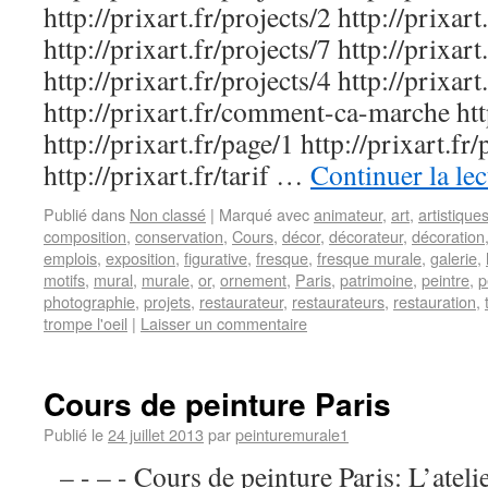
http://prixart.fr/projects/2 http://prixart
http://prixart.fr/projects/7 http://prixart
http://prixart.fr/projects/4 http://prixart
http://prixart.fr/comment-ca-marche http
http://prixart.fr/page/1 http://prixart.fr
http://prixart.fr/tarif …
Continuer la le
Publié dans
Non classé
|
Marqué avec
animateur
,
art
,
artistique
composition
,
conservation
,
Cours
,
décor
,
décorateur
,
décoration
emplois
,
exposition
,
figurative
,
fresque
,
fresque murale
,
galerie
,
motifs
,
mural
,
murale
,
or
,
ornement
,
Paris
,
patrimoine
,
peintre
,
p
photographie
,
projets
,
restaurateur
,
restaurateurs
,
restauration
,
trompe l'oeil
|
Laisser un commentaire
Cours de peinture Paris
Publié le
24 juillet 2013
par
peinturemurale1
– - – - Cours de peinture Paris: L’ateli