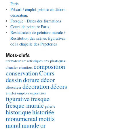
Paris
Prixart / emploi peintre en décors,
décorateur.
Fresque : Dates des formations
Cours de peinture Paris
Restaurateur de peinture murale /
Restitution des scènes figuratives
de la chapelle des Papeteries
Mots-clefs
animateur
art
artistiques
arts plastiques
composition
chantier
chantiers
conservation
Cours
dessin
dorure
décor
décoration
décors
décorateur
emploi
emplois
exposition
figurative
fresque
fresque murale
galerie
historique
historiée
monumental
motifs
mural
murale
or