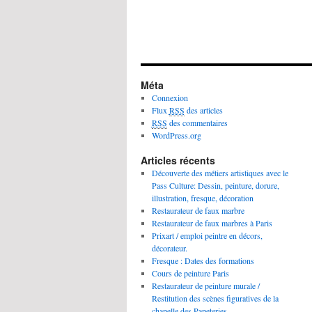
Méta
Connexion
Flux
RSS
des articles
RSS
des commentaires
WordPress.org
Articles récents
Découverte des métiers artistiques avec le
Pass Culture: Dessin, peinture, dorure,
illustration, fresque, décoration
Restaurateur de faux marbre
Restaurateur de faux marbres à Paris
Prixart / emploi peintre en décors,
décorateur.
Fresque : Dates des formations
Cours de peinture Paris
Restaurateur de peinture murale /
Restitution des scènes figuratives de la
chapelle des Papeteries