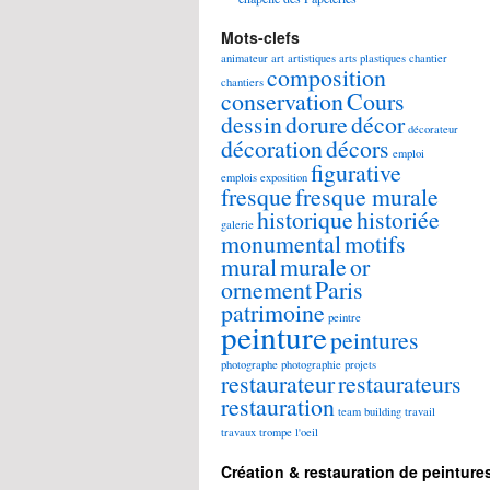
Mots-clefs
animateur
art
artistiques
arts plastiques
chantier
composition
chantiers
conservation
Cours
dessin
dorure
décor
décorateur
décoration
décors
emploi
figurative
emplois
exposition
fresque
fresque murale
historique
historiée
galerie
monumental
motifs
mural
murale
or
ornement
Paris
patrimoine
peintre
peinture
peintures
photographe
photographie
projets
restaurateur
restaurateurs
restauration
team building
travail
travaux
trompe l'oeil
Création & restauration de peinture