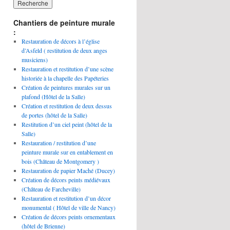
Chantiers de peinture murale
:
Restauration de décors à l’église
d’Asfeld ( restitution de deux anges
musiciens)
Restauration et restitution d’une scène
historiée à la chapelle des Papéteries
Création de peintures murales sur un
plafond (Hôtel de la Salle)
Création et restitution de deux dessus
de portes (hôtel de la Salle)
Restitution d’un ciel peint (hôtel de la
Salle)
Restauration / restitution d’une
peinture murale sur en entablement en
bois (Château de Montgomery )
Restauration de papier Maché (Ducey)
Création de décors peints médiévaux
(Château de Farcheville)
Restauration et restitution d’un décor
monumental ( Hôtel de ville de Nancy)
Création de décors peints ornementaux
(hôtel de Brienne)