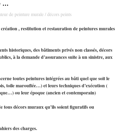
e …
teur de peinture murale / décors peints
a création , restitution et restauration de peintures murales
nts historiques
, des bâtiments privés non classés, décors
lics, à la demande d’assurances suite à un sinistre, aux
erne toutes peintures intégrées au bâti quel que soit le
ois, toile marouflée…) et leurs techniques d’exécution (
tique…) ou leur époque (ancien et contemporain)
e tous décors muraux qu’ils soient figuratifs ou
hiers des charges.