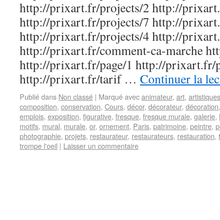
http://prixart.fr/projects/2 http://prixart
http://prixart.fr/projects/7 http://prixart
http://prixart.fr/projects/4 http://prixart
http://prixart.fr/comment-ca-marche http
http://prixart.fr/page/1 http://prixart.fr
http://prixart.fr/tarif …
Continuer la le
Publié dans
Non classé
|
Marqué avec
animateur
,
art
,
artistique
composition
,
conservation
,
Cours
,
décor
,
décorateur
,
décoration
emplois
,
exposition
,
figurative
,
fresque
,
fresque murale
,
galerie
,
motifs
,
mural
,
murale
,
or
,
ornement
,
Paris
,
patrimoine
,
peintre
,
p
photographie
,
projets
,
restaurateur
,
restaurateurs
,
restauration
,
trompe l'oeil
|
Laisser un commentaire