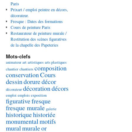
Paris
Prixart / emploi peintre en décors,
décorateur.
Fresque : Dates des formations
Cours de peinture Paris
Restaurateur de peinture murale /
Restitution des scènes figuratives
de la chapelle des Papeteries
Mots-clefs
animateur
art
artistiques
arts plastiques
composition
chantier
chantiers
conservation
Cours
dessin
dorure
décor
décoration
décors
décorateur
emploi
emplois
exposition
figurative
fresque
fresque murale
galerie
historique
historiée
monumental
motifs
mural
murale
or