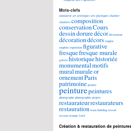
Mots-clefs
animateur
art
artistiques
arts plastiques
chantier
composition
chantiers
conservation
Cours
dessin
dorure
décor
décorateur
décoration
décors
emploi
figurative
emplois
exposition
fresque
fresque murale
historique
historiée
galerie
monumental
motifs
mural
murale
or
ornement
Paris
patrimoine
peintre
peinture
peintures
photographe
photographie
projets
restaurateur
restaurateurs
restauration
team building
travail
travaux
trompe l'oeil
Création & restauration de peinture