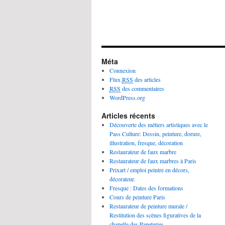
Méta
Connexion
Flux
RSS
des articles
RSS
des commentaires
WordPress.org
Articles récents
Découverte des métiers artistiques avec le
Pass Culture: Dessin, peinture, dorure,
illustration, fresque, décoration
Restaurateur de faux marbre
Restaurateur de faux marbres à Paris
Prixart / emploi peintre en décors,
décorateur.
Fresque : Dates des formations
Cours de peinture Paris
Restaurateur de peinture murale /
Restitution des scènes figuratives de la
chapelle des Papeteries