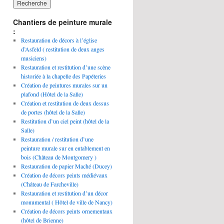
Chantiers de peinture murale
:
Restauration de décors à l’église
d’Asfeld ( restitution de deux anges
musiciens)
Restauration et restitution d’une scène
historiée à la chapelle des Papéteries
Création de peintures murales sur un
plafond (Hôtel de la Salle)
Création et restitution de deux dessus
de portes (hôtel de la Salle)
Restitution d’un ciel peint (hôtel de la
Salle)
Restauration / restitution d’une
peinture murale sur en entablement en
bois (Château de Montgomery )
Restauration de papier Maché (Ducey)
Création de décors peints médiévaux
(Château de Farcheville)
Restauration et restitution d’un décor
monumental ( Hôtel de ville de Nancy)
Création de décors peints ornementaux
(hôtel de Brienne)