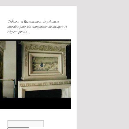
Créateur et Restaurateur de peintures
murales pour les monuments historiques et
édifices privés…