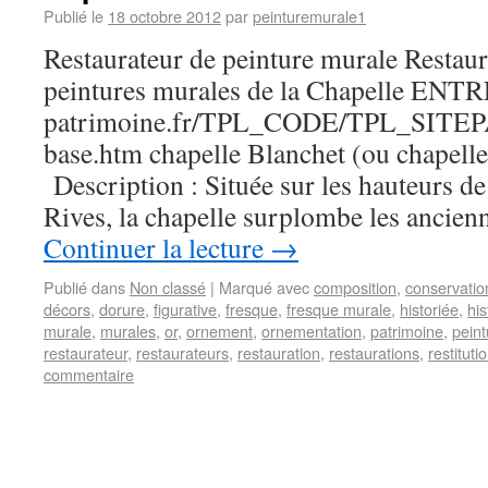
Publié le
18 octobre 2012
par
peinturemurale1
Restaurateur de peinture murale Restaura
peintures murales de la Chapelle ENTR
patrimoine.fr/TPL_CODE/TPL_SIT
base.htm chapelle Blanchet (ou chapelle
Description : Située sur les hauteurs de 
Rives, la chapelle surplombe les ancien
Continuer la lecture
→
Publié dans
Non classé
|
Marqué avec
composition
,
conservatio
décors
,
dorure
,
figurative
,
fresque
,
fresque murale
,
historiée
,
his
murale
,
murales
,
or
,
ornement
,
ornementation
,
patrimoine
,
peint
restaurateur
,
restaurateurs
,
restauration
,
restaurations
,
restituti
commentaire