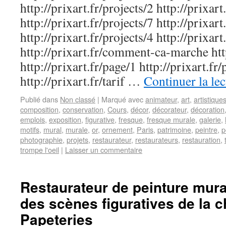
http://prixart.fr/projects/2 http://prixart
http://prixart.fr/projects/7 http://prixart
http://prixart.fr/projects/4 http://prixart
http://prixart.fr/comment-ca-marche http
http://prixart.fr/page/1 http://prixart.fr
http://prixart.fr/tarif …
Continuer la le
Publié dans
Non classé
|
Marqué avec
animateur
,
art
,
artistique
composition
,
conservation
,
Cours
,
décor
,
décorateur
,
décoration
emplois
,
exposition
,
figurative
,
fresque
,
fresque murale
,
galerie
,
motifs
,
mural
,
murale
,
or
,
ornement
,
Paris
,
patrimoine
,
peintre
,
p
photographie
,
projets
,
restaurateur
,
restaurateurs
,
restauration
,
trompe l'oeil
|
Laisser un commentaire
Restaurateur de peinture mural
des scènes figuratives de la c
Papeteries