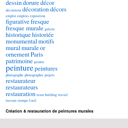
dessin
dorure
décor
décoration
décors
décorateur
emploi
emplois
exposition
figurative
fresque
fresque murale
galerie
historique
historiée
monumental
motifs
mural
murale
or
ornement
Paris
patrimoine
peintre
peinture
peintures
photographe
photographie
projets
restaurateur
restaurateurs
restauration
team building
travail
travaux
trompe l'oeil
Création & restauration de peintures murales