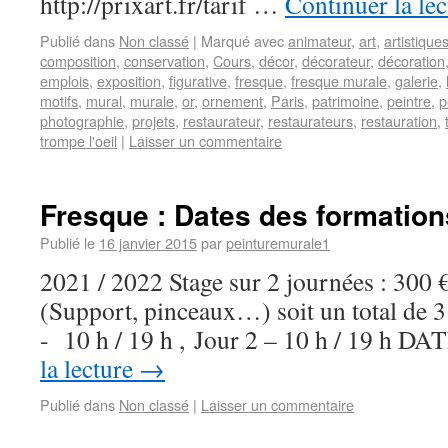
http://prixart.fr/tarif …
Continuer la le
Publié dans
Non classé
|
Marqué avec
animateur
,
art
,
artistique
composition
,
conservation
,
Cours
,
décor
,
décorateur
,
décoration
emplois
,
exposition
,
figurative
,
fresque
,
fresque murale
,
galerie
,
motifs
,
mural
,
murale
,
or
,
ornement
,
Paris
,
patrimoine
,
peintre
,
p
photographie
,
projets
,
restaurateur
,
restaurateurs
,
restauration
,
trompe l'oeil
|
Laisser un commentaire
Fresque : Dates des formation
Publié le
16 janvier 2015
par
peinturemurale1
2021 / 2022 Stage sur 2 journées : 300 
(Support, pinceaux…) soit un total de 3
- 10 h / 19 h , Jour 2 – 10 h / 19 h D
la lecture
→
Publié dans
Non classé
|
Laisser un commentaire