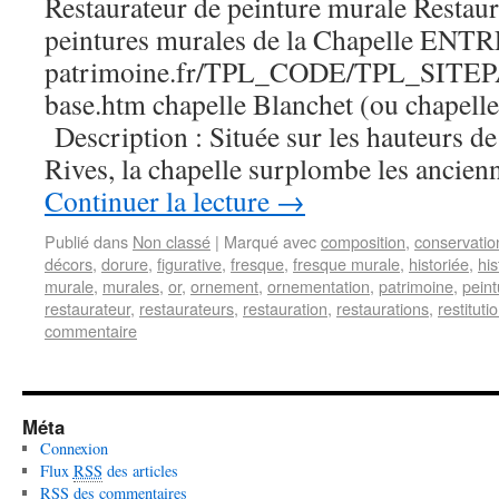
Restaurateur de peinture murale Restaura
peintures murales de la Chapelle ENTR
patrimoine.fr/TPL_CODE/TPL_SIT
base.htm chapelle Blanchet (ou chapelle
Description : Située sur les hauteurs de 
Rives, la chapelle surplombe les ancien
Continuer la lecture
→
Publié dans
Non classé
|
Marqué avec
composition
,
conservatio
décors
,
dorure
,
figurative
,
fresque
,
fresque murale
,
historiée
,
his
murale
,
murales
,
or
,
ornement
,
ornementation
,
patrimoine
,
peint
restaurateur
,
restaurateurs
,
restauration
,
restaurations
,
restituti
commentaire
Méta
Connexion
Flux
RSS
des articles
RSS
des commentaires