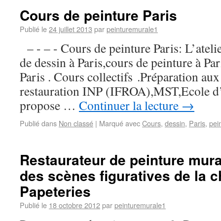
Cours de peinture Paris
Publié le
24 juillet 2013
par
peinturemurale1
– - – - Cours de peinture Paris: L’ateli
de dessin à Paris,cours de peinture à Par
Paris . Cours collectifs .Préparation aux
restauration INP (IFROA),MST,Ecole d’
propose …
Continuer la lecture
→
Publié dans
Non classé
|
Marqué avec
Cours
,
dessin
,
Paris
,
pei
Restaurateur de peinture mural
des scènes figuratives de la c
Papeteries
Publié le
18 octobre 2012
par
peinturemurale1