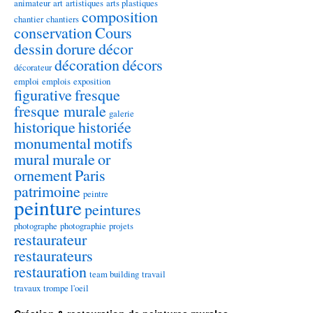
animateur
art
artistiques
arts plastiques
composition
chantier
chantiers
conservation
Cours
dessin
dorure
décor
décoration
décors
décorateur
emploi
emplois
exposition
figurative
fresque
fresque murale
galerie
historique
historiée
monumental
motifs
mural
murale
or
ornement
Paris
patrimoine
peintre
peinture
peintures
photographe
photographie
projets
restaurateur
restaurateurs
restauration
team building
travail
travaux
trompe l'oeil