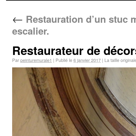
←
Restauration d’un stuc 
escalier.
Restaurateur de décor
Par
peinturemurale1
|
Publié le
6 janvier 2017
|
La taille origina