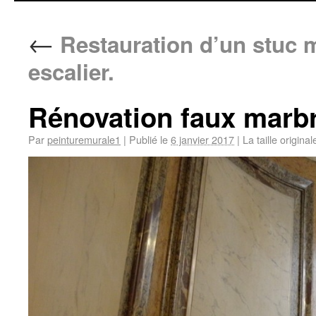
←
Restauration d’un stuc 
escalier.
Rénovation faux marb
Par
peinturemurale1
|
Publié le
6 janvier 2017
|
La taille origina