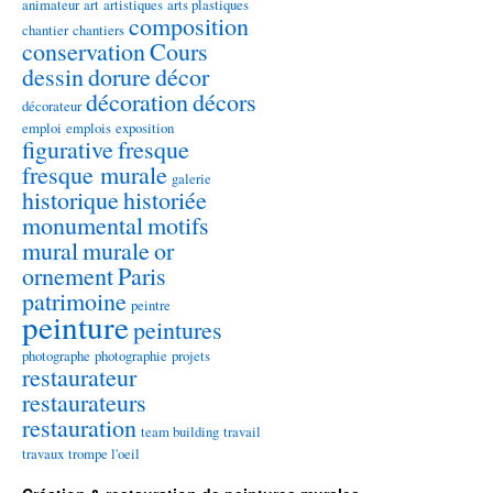
animateur
art
artistiques
arts plastiques
composition
chantier
chantiers
conservation
Cours
dessin
dorure
décor
décoration
décors
décorateur
emploi
emplois
exposition
figurative
fresque
fresque murale
galerie
historique
historiée
monumental
motifs
mural
murale
or
ornement
Paris
patrimoine
peintre
peinture
peintures
photographe
photographie
projets
restaurateur
restaurateurs
restauration
team building
travail
travaux
trompe l'oeil