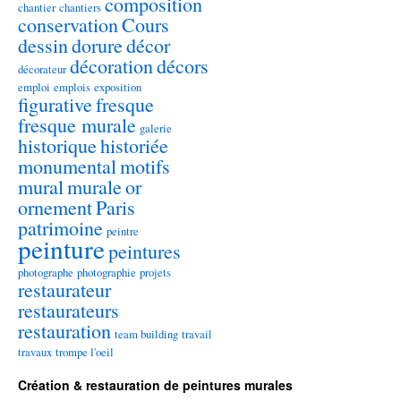
composition
chantier
chantiers
conservation
Cours
dessin
dorure
décor
décoration
décors
décorateur
emploi
emplois
exposition
figurative
fresque
fresque murale
galerie
historique
historiée
monumental
motifs
mural
murale
or
ornement
Paris
patrimoine
peintre
peinture
peintures
photographe
photographie
projets
restaurateur
restaurateurs
restauration
team building
travail
travaux
trompe l'oeil
Création & restauration de peintures murales